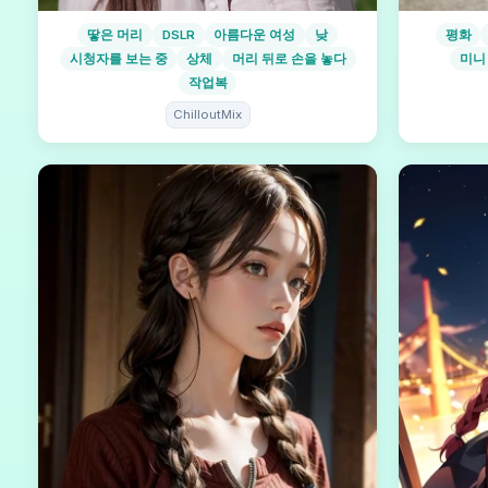
땋은 머리
DSLR
아름다운 여성
낮
평화
시청자를 보는 중
상체
머리 뒤로 손을 놓다
미니
작업복
ChilloutMix