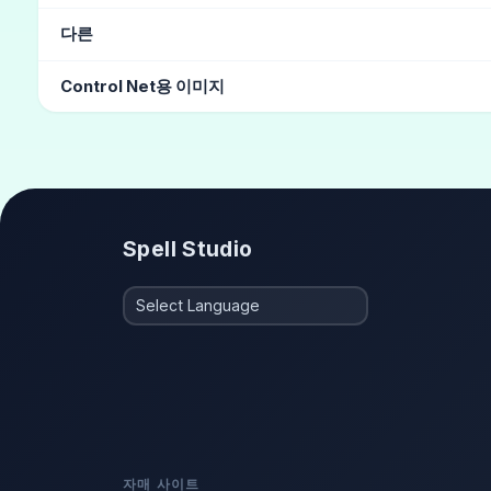
개구리
다른
그라뷰어
(10)
소년 같은
(4)
헤어 카탈로그
(3)
유행
Control Net용 이미지
웅크리다
체육관 앉기
Spell Studio
자매 사이트