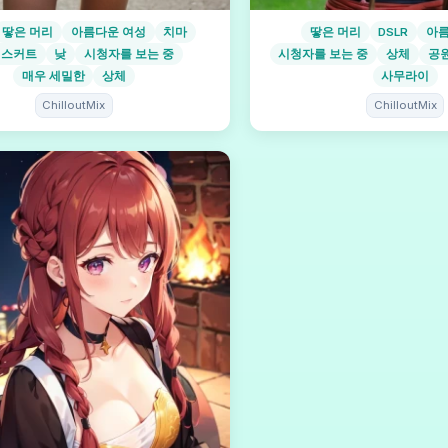
땋은 머리
아름다운 여성
치마
땋은 머리
DSLR
아름
 스커트
낮
시청자를 보는 중
시청자를 보는 중
상체
공
매우 세밀한
상체
사무라이
ChilloutMix
ChilloutMix