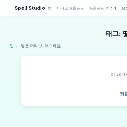
Spell Studio
탑
비디오 프롬프트
프롬프트 생성기
음
태그: 
탑
땋은 머리 [헤어스타일]
이 태그
정렬