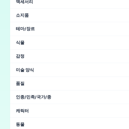
액세서리
사무실
(8)
병원
(7)
해변
(7)
성
(6)
실내
(5)
교
안경
(13)
선글라스
(7)
목걸이
(3)
헬멧
(3)
고양이
소지품
수영장
(1)
구름
온천
묘지
눈가리개
(1)
메가폰
(1)
헤드밴드
(1)
손목 시계
이
꽃
(2)
검
(1)
지팡이
(1)
가방
카타나
도끼
칼
테마/장르
공포
(22)
환상
(13)
식물
벚꽃
(58)
분재
(9)
연잎
(1)
감정
광기
(43)
슬픔
(22)
슬픈
(20)
미친
(18)
처벌
(9)
미술 양식
추상적인
(142)
유화
(56)
인상파
(5)
수채화
(4)
마
품질
레트로
비현실적
명작
(259)
고품질
(49)
아날로그 필름 사진
(27)
DS
인종/민족/국가/종
곡선이 많은
(4)
일본의
(84)
한국인
(10)
중국인
(9)
히스패닉
(6)
캐릭터
오크
(4)
슬라브
(3)
고블린
(2)
러시아의
(1)
국기
(
동물