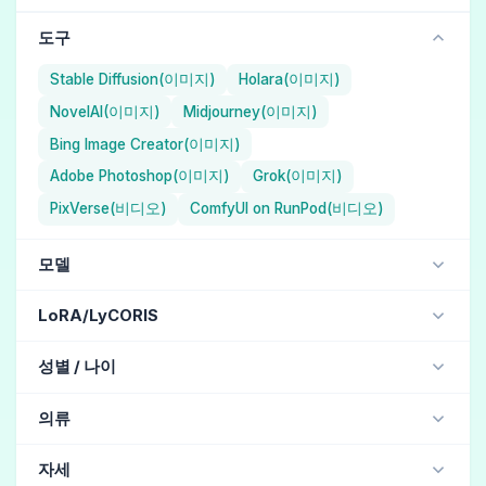
도구
Stable Diffusion(이미지)
Holara(이미지)
NovelAI(이미지)
Midjourney(이미지)
Bing Image Creator(이미지)
Adobe Photoshop(이미지)
Grok(이미지)
PixVerse(비디오)
ComfyUI on RunPod(비디오)
모델
NAI Diffusion Anime Full (일러스트레이션) / NovelAI
LoRA/LyCORIS
Aika (일러스트레이션) / Holara
jdllora
성별 / 나이
ChilloutMix (현실적) / Stable Diffusion
MJ version 5.1 (현실적) / Midjourney
아름다운 여성
(158)
아름다운 소녀
(130)
여자
(122)
의류
MJ version 4 (현실적) / Midjourney
남자
(20)
중년 남자
(19)
잘생긴
(16)
교복
(43)
드레스
(39)
정장
(37)
Henmix_Real v4.0 (현실적) / Stable Diffusion
자세
노인 남자
(5)
멋쟁이
(5)
중년 여자
(3)