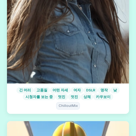
긴 머리
고품질
어떤 자세
여자
DSLR
명작
낮
시청자를 보는 중
멋진
멋진
상체
카우보이
ChilloutMix