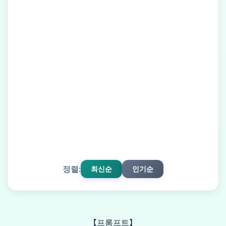
정렬:
최신순
인기순
【프롬프트】