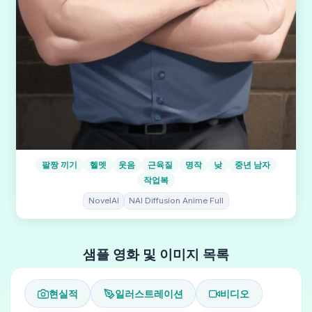
팔짱 끼기
헬멧
웃음
근육질
명작
낮
중년 남자
작업복
NovelAI
NAI Diffusion Anime Full
샘플 영화 및 이미지 목록
현실적
일러스트레이션
비디오