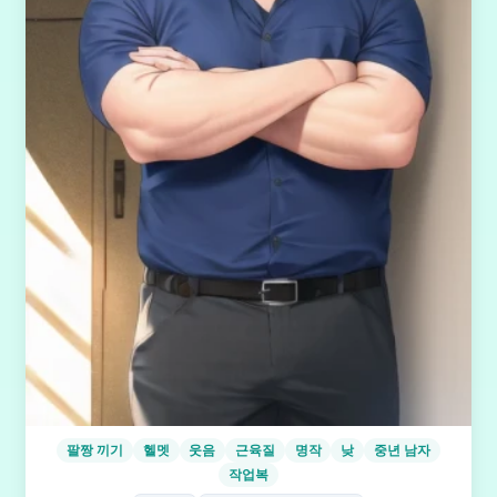
팔짱 끼기
헬멧
웃음
근육질
명작
낮
중년 남자
작업복