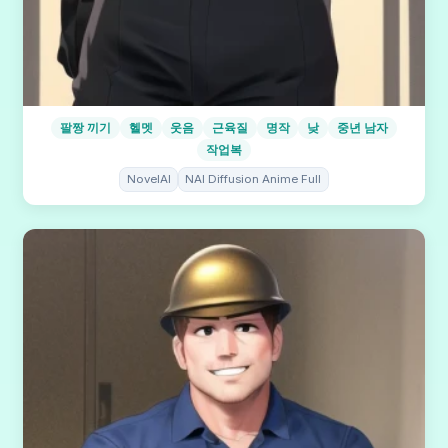
팔짱 끼기
헬멧
웃음
근육질
명작
낮
중년 남자
작업복
NovelAI
NAI Diffusion Anime Full