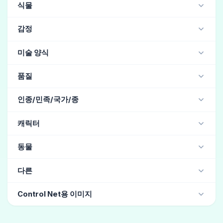
공포
(22)
환상
(13)
닌자
(3)
데님
(3)
타이트한 옷
(3)
바다
(1)
침대 위에
(1)
수영장
(1)
구름
온천
식물
Juggernaut XL (현실적) / Stable Diffusion
팔찌
모자
천사 코스프레
(2)
가디건
(2)
가터벨트
(2)
묘지
벚꽃
(58)
분재
(9)
연잎
(1)
감정
악마 코스프레
(1)
댄서
(1)
타락천사
(1)
캐미솔
(1)
스타킹
(1)
바니걸
(1)
레오타드
(1)
광기
(43)
슬픔
(22)
슬픈
(20)
미친
(18)
미술 양식
처벌
(9)
분노
(5)
잔인한
(3)
추상적인
(142)
유화
(56)
인상파
(5)
수채화
(4)
품질
마법적 추상
(2)
일러스트 스타일
(1)
명작
(259)
고품질
(49)
아날로그 필름 사진
(27)
인종/민족/국가/종
애니메 스타일
(1)
독특한 디자인
(1)
레트로
DSLR
(26)
매우 세밀한
(26)
바랜 필름
(5)
비현실적
일본의
(84)
한국인
(10)
중국인
(9)
히스패닉
(6)
캐릭터
빈티지
(5)
필름 입자
(4)
곡선이 많은
(4)
대만인
(6)
요정
(6)
미국인
(5)
아시아인
(4)
동물
아프리칸
(4)
아랍인
(4)
오크
(4)
슬라브
(3)
고블린
(2)
러시아의
(1)
국기
(1)
개구리
다른
그라뷰어
(10)
소년 같은
(4)
헤어 카탈로그
(3)
Control Net용 이미지
유행의
(3)
패션 모델
(3)
세련된
(2)
웅크리다
체육관 앉기