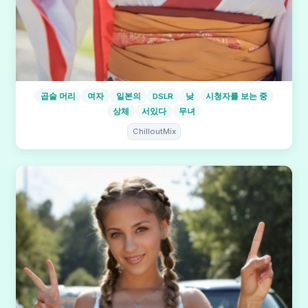
곱슬 머리
여자
일본의
DSLR
낮
시청자를 보는 중
상체
서있다
무녀
ChilloutMix