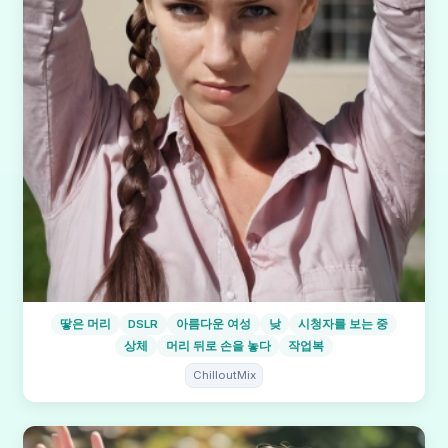
땋은 머리
DSLR
아름다운 여성
낮
시청자를 보는 중
상체
머리 뒤로 손을 놓다
작업복
ChilloutMix