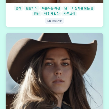
경례
단발머리
아름다운 여성
낮
시청자를 보는 중
전신
매우 세밀한
카우보이
ChilloutMix