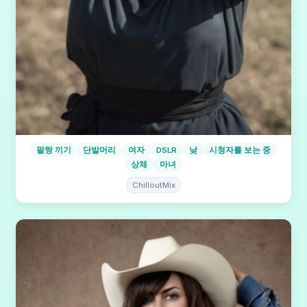
팔짱 끼기
단발머리
여자
DSLR
낮
시청자를 보는 중
상체
마녀
ChilloutMix