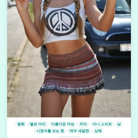
평화
땋은 머리
아름다운 여성
치마
미니 스커트
낮
시청자를 보는 중
매우 세밀한
상체