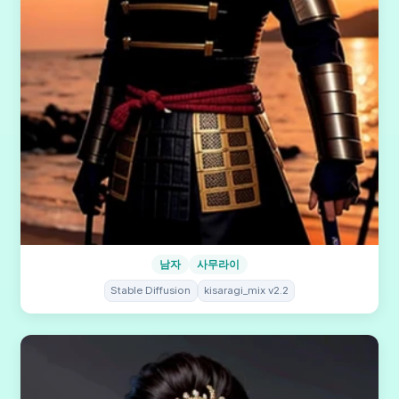
남자
사무라이
Stable Diffusion
kisaragi_mix v2.2