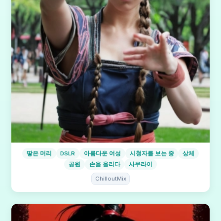
땋은 머리
DSLR
아름다운 여성
시청자를 보는 중
상체
공원
손을 올리다
사무라이
ChilloutMix