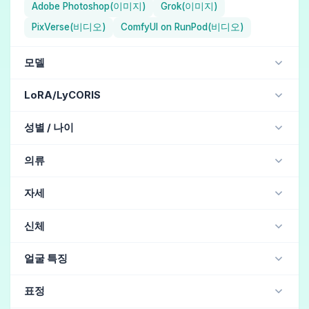
Adobe Photoshop(이미지)
Grok(이미지)
PixVerse(비디오)
ComfyUI on RunPod(비디오)
모델
NAI Diffusion Anime Full (일러스트레이션) / NovelAI
LoRA/LyCORIS
Aika (일러스트레이션) / Holara
jdllora
성별 / 나이
ChilloutMix (현실적) / Stable Diffusion
MJ version 5.1 (현실적) / Midjourney
아름다운 여성
(158)
아름다운 소녀
(130)
여자
(122)
의류
MJ version 4 (현실적) / Midjourney
남자
(20)
중년 남자
(19)
잘생긴
(16)
교복
(43)
드레스
(39)
정장
(37)
Henmix_Real v4.0 (현실적) / Stable Diffusion
자세
노인 남자
(5)
멋쟁이
(5)
중년 여자
(3)
메이드 의상
(32)
치마
(19)
메이드 앞치마
(18)
majicMIX realistic v5 (현실적) / Stable Diffusion
노인 여자
(3)
어떤 자세
(41)
dancing
(35)
서있다
(17)
신체
코스프레
(15)
기모노
(11)
웨딩 드레스
(11)
XXMix_9realistic V4.0 (현실적) / Stable Diffusion
경례
(10)
팔짱 끼기
(10)
머리 뒤로 손을 놓다
(10)
성직자
(11)
성자
(11)
수영복
(10)
미니 스커트
(9)
상체
(47)
전신
(29)
키가 큰
(22)
갈색 피부
(16)
Chroma (일러스트레이션) / Holara
얼굴 특징
의자에 앉아있다
(9)
평화
(8)
손을 올리다
(7)
블라우스
(9)
군복
(9)
고딕 로리타
(9)
근육질
(14)
마른
(5)
촉촉한 머리
(3)
임신 중
(2)
BlueberryMix (현실적) / Stable Diffusion
웅크리다
(6)
엎드려 눕다
(4)
다리를 벌리다
(4)
멋진
(34)
귀여운 얼굴
(30)
날카로운 눈
(5)
아이돌 의상
(9)
치어리더
(9)
작업복
(9)
표정
젖은 몸
(2)
창백한 피부
(2)
뚱뚱한
(1)
발바닥
(1)
OnlyRealistic v29 Baked VAE (현실적) / Stable Diffusion
점프
(3)
눕다
(3)
자는 중
(3)
자는 중
(3)
떨어진 눈
(4)
큰 눈
(3)
두꺼운 눈썹
(3)