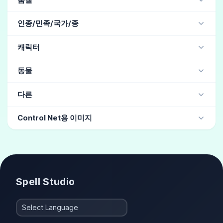
품질
마법적 추상
(2)
일러스트 스타일
(1)
명작
(259)
고품질
(49)
아날로그 필름 사진
(27)
인종/민족/국가/종
애니메 스타일
(1)
독특한 디자인
(1)
레트로
DSLR
(26)
매우 세밀한
(26)
바랜 필름
(5)
비현실적
일본의
(84)
한국인
(10)
중국인
(9)
히스패닉
(6)
캐릭터
빈티지
(5)
필름 입자
(4)
곡선이 많은
(4)
대만인
(6)
요정
(6)
미국인
(5)
아시아인
(4)
동물
아프리칸
(4)
아랍인
(4)
오크
(4)
슬라브
(3)
고블린
(2)
러시아의
(1)
국기
(1)
개구리
다른
그라뷰어
(10)
소년 같은
(4)
헤어 카탈로그
(3)
Control Net용 이미지
유행의
(3)
패션 모델
(3)
세련된
(2)
웅크리다
체육관 앉기
Spell Studio