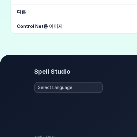
개구리
다른
그라뷰어
(10)
소년 같은
(4)
헤어 카탈로그
(3)
유행
Control Net용 이미지
웅크리다
체육관 앉기
Spell Studio