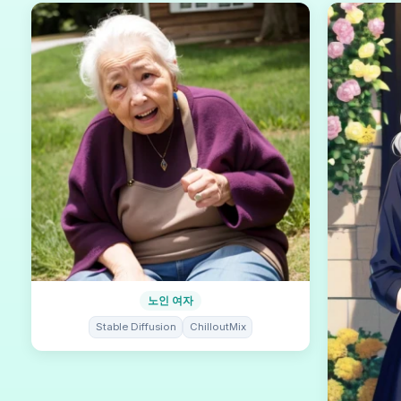
노인 여자
Stable Diffusion
ChilloutMix