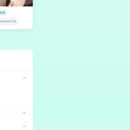
여자
Anime Full