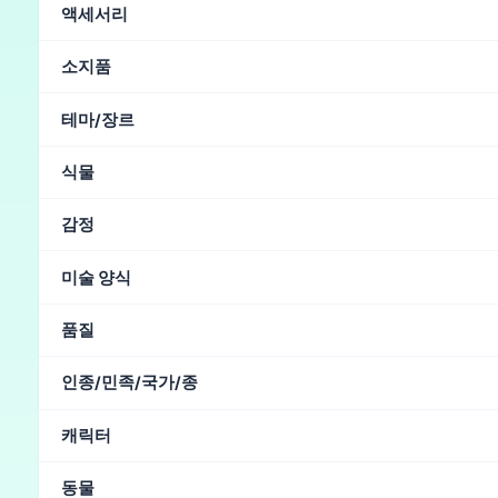
비
(27)
밭
(26)
눈
(24)
하늘
(17)
꽃 밭
(17)
야
액세서리
사무실
(8)
병원
(7)
해변
(7)
성
(6)
실내
(5)
교
안경
(13)
선글라스
(7)
목걸이
(3)
헬멧
(3)
고양이
소지품
수영장
(1)
구름
온천
묘지
눈가리개
(1)
메가폰
(1)
헤드밴드
(1)
손목 시계
이
꽃
(2)
검
(1)
지팡이
(1)
가방
카타나
도끼
칼
테마/장르
공포
(22)
환상
(13)
식물
벚꽃
(58)
분재
(9)
연잎
(1)
감정
광기
(43)
슬픔
(22)
슬픈
(20)
미친
(18)
처벌
(9)
미술 양식
추상적인
(142)
유화
(56)
인상파
(5)
수채화
(4)
마
품질
레트로
비현실적
명작
(259)
고품질
(49)
아날로그 필름 사진
(27)
DS
인종/민족/국가/종
곡선이 많은
(4)
일본의
(84)
한국인
(10)
중국인
(9)
히스패닉
(6)
캐릭터
오크
(4)
슬라브
(3)
고블린
(2)
러시아의
(1)
국기
(
동물