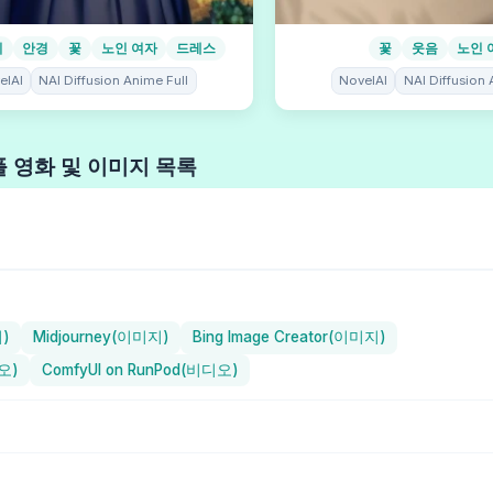
리
안경
꽃
노인 여자
드레스
꽃
웃음
노인 
elAI
NAI Diffusion Anime Full
NovelAI
NAI Diffusion 
 영화 및 이미지 목록
지)
Midjourney(이미지)
Bing Image Creator(이미지)
오)
ComfyUI on RunPod(비디오)
 (일러스트레이션) / Holara
ChilloutMix (현실적) / Stable Diffusion